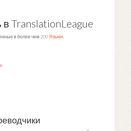
в TranslationLeague
нные в более чем 200
Языки
.
и
:
реводчики